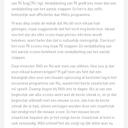
van
N
log
(
N
)
ligt. Verdubbeling van
N
geeft iets meer dan een
verdubbeling van het aantal stappen. En het is dus zelfs
behoorlijk wat efficiënter dan Millis programma.
Pi was diep onder de indruk dat Mu dit voor elkaar had
gekregen, maar suggereerde dat het toch nog beter kon. Ideaal
zou het zijn als elke score maar precies één keer wordt
bekeken, want beter dan dat is natuurlijk onmogelijk. Dan kost
het voor
N
scores nog maar
N
stappen. En verdubbeling van
het aantal scores betekent ook verdubbeling van het aantal
stappen.
Daar moesten Milli en Mu wel even van slikken. Hoe zou je dat
voor elkaar kunnen krijgen? Pi gaf toen als hint dat een
belangrijk idee voor een lineaire oplossing al besloten lag in het
recursieve programma van Mu, waarin het beste staartstuk een
rol speelt. Daarop begon bij Milli iets te dagen. Als je van een
beginstuk van alle scores weet wat de beste streak is, en je dat
beginstuk uitbreidt met een nieuwe score, dan kan de beste
streak die je had, alleen verslagen worden door een staartstuk
dat eindigt met die nieuwe score. En het nieuwe beste
staartstuk bepalen als je het vorige beste staartstuk al kent is
ook eenvoudig. Milli schreef het als volgt op (de teller was nu