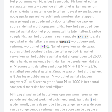
Het programma van Mu is best eenvoudig. Phi kon het echter
niet nalaten om te vragen hoe efficiënt het is. Een manier om
die efficiëntie te meten is om te tellen hoeveel rekenstappen er
nodig zijn. Er zijn veel verschillende soorten rekenstappen,
maar je krijgt een goede indruk door te tellen hoe vaak een
score in de lijst wordt opgezocht. Milli leek het een goed idee
om dat aantal door het programma zelf te laten tellen. Daartoe
voegde Milli aan het programma een variabele
toe, die
op
0
start en die telkens wanneer
wordt berekend,
verhoogd wordt met
. Na het verwerken van de twaalf
scores uit het voorbeeld staat die teller op
364
. En na het
verwerken van het dubbele aantal is dat al opgelopen tot
2600
.
Als je handig in wiskunde bent, dan kun je beredeneren dat als
er
N
scores zijn, de teller eindigt op
N
(
N
+
1
)
(
N
+
2
)
/
6
,
wat altijd een geheel getal is. (Snap je waarom het altijd geheel
is?) Dus bij verdubbeling van
N
wordt het aantal stappen
3
ongeveer
2
=
8
keer zo groot. Voor
N
=
1000
is het aantal
stappen al meer dan honderd miljoen.
Milli zag al snel in dat het telkens opnieuw sommeren van een
periode veel dubbel werk met zich meebrengt. Want als
één
groter wordt, dan is de periode één dag langer en kun je de som
van de vorige periode verhogen met de score van de dag die er