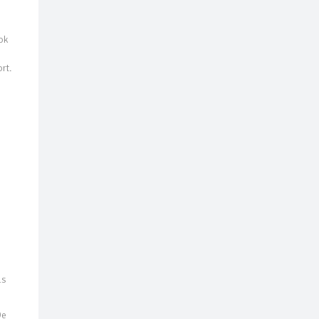
ok
rt.
ls
De