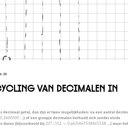
de:
20
cycling van decimalen in
 als decimaal getal, dan zijn er twee mogelijkheden: na een aantal decim
0,360
0000
…
) of een groepje decimalen herhaalt zich zonder einde
en duren (bijvoorbeeld bij
207
/
312
=
0,663
|
461538461538
…
) maar he