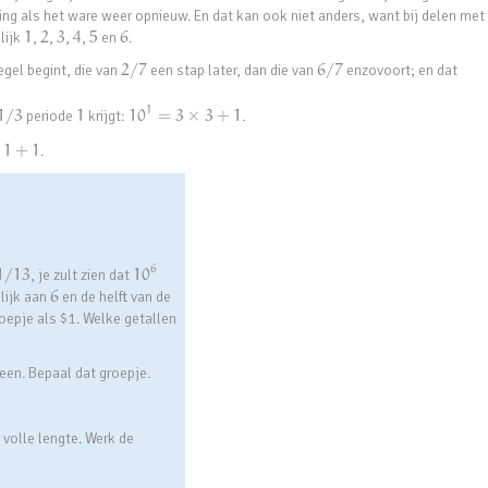
ng als het ware weer opnieuw. En dat kan ook niet anders, want bij delen met 
lijk
1
,
2
,
3
,
4
,
5
en
6
.
gel begint, die van
2
/
7
een stap later, dan die van
6
/
7
enzovoort; en dat
1
1
/
3
periode
1
krijgt:
10
=
3
×
3
+
1
.
11
+
1
.
6
1
/
13
, je zult zien dat
10
elijk aan
6
en de helft van de
roepje als $1. Welke getallen
een. Bepaal dat groepje.
 volle lengte. Werk de