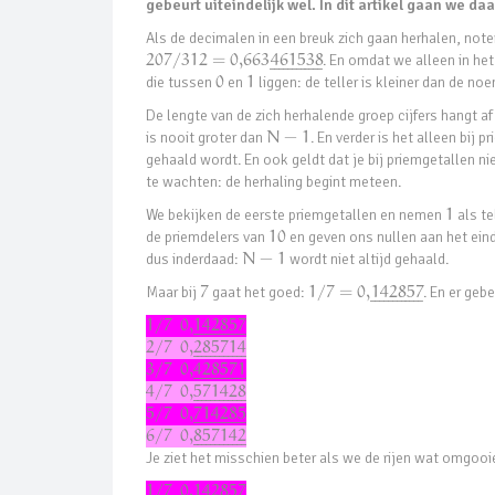
gebeurt uiteindelijk wel. In dit artikel gaan we daa
Als de decimalen in een breuk zich gaan herhalen, not
207
/
312
=
0,663
461538
. En omdat we alleen in he
¯
¯
¯
¯
¯
¯
¯
¯
¯
¯
¯
¯
die tussen
0
en
1
liggen: de teller is kleiner dan de no
De lengte van de zich herhalende groep cijfers hangt a
is nooit groter dan
N
−
1
. En verder is het alleen bij
gehaald wordt. En ook geldt dat je bij priemgetallen ni
te wachten: de herhaling begint meteen.
We bekijken de eerste priemgetallen en nemen
1
als te
de priemdelers van
10
en geven ons nullen aan het eind
dus inderdaad:
N
−
1
wordt niet altijd gehaald.
Maar bij
7
gaat het goed:
1
/
7
=
0
,
142857
. En er geb
¯
¯
¯
¯
¯
¯
¯
¯
¯
¯
¯
¯
1
/
7
0
,
142857
¯
¯
¯
¯
¯
¯
¯
¯
¯
¯
¯
¯
2
/
7
0
,
285714
¯
¯
¯
¯
¯
¯
¯
¯
¯
¯
¯
¯
3
/
7
0
,
428571
¯
¯
¯
¯
¯
¯
¯
¯
¯
¯
¯
¯
4
/
7
0
,
571428
¯
¯
¯
¯
¯
¯
¯
¯
¯
¯
¯
¯
5
/
7
0
,
714285
¯
¯
¯
¯
¯
¯
¯
¯
¯
¯
¯
¯
6
/
7
0
,
857142
¯
¯
¯
¯
¯
¯
¯
¯
¯
¯
¯
¯
Je ziet het misschien beter als we de rijen wat omgooi
1
/
7
0
,
142857