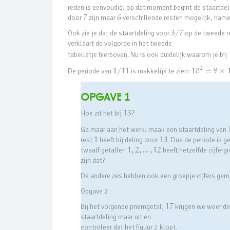
reden is eenvoudig: op dat moment begint de staartdeli
door
7
zijn maar
6
verschillende resten mogelijk, name
Ook zie je dat de staartdeling voor
3
/
7
op de tweede re
verklaart de volgorde in het tweede
tabelletje hierboven. Nu is ook duidelijk waarom je bij
2
De periode van
1
/
11
is makkelijk te zien:
10
=
9
×
Opgave 1
Hoe zit het bij
13
?
Ga maar aan het werk: maak een staartdeling van
rest
1
heeft bij deling door
13
. Dus de periode is g
twaalf getallen
1
,
2
,
…
,
12
heeft hetzelfde cijferg
zijn dat?
De andere zes hebben ook een groepje cijfers gem
Opgave 2
Bij het volgende priemgetal,
17
krijgen we weer de
staartdeling maar uit en
controleer dat het figuur 2 klopt.