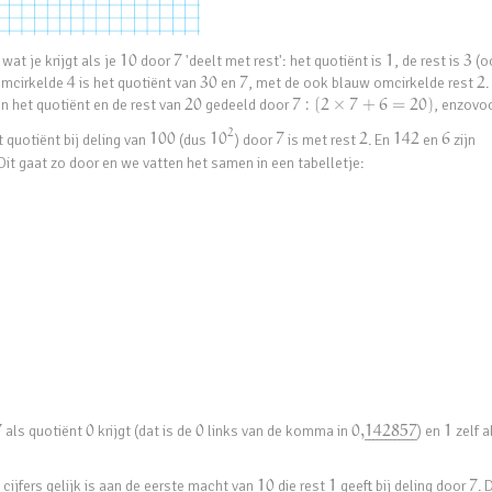
wat je krijgt als je
10
door
7
'deelt met rest': het quotiënt is
1
, de rest is
3
(o
omcirkelde
4
is het quotiënt van
30
en
7
, met de ook blauw omcirkelde rest
2
.
jn het quotiënt en de rest van
20
gedeeld door
7
:
(
2
×
7
+
6
=
20
)
, enzovoo
2
 quotiënt bij deling van
100
(dus
10
) door
7
is met rest
2
. En
142
en
6
zijn
 Dit gaat zo door en we vatten het samen in een tabelletje:
7
als quotiënt
0
krijgt (dat is de
0
links van de komma in
0
,
142857
) en
1
zelf a
¯
¯
¯
¯
¯
¯
¯
¯
¯
¯
¯
¯
 cijfers gelijk is aan de eerste macht van
10
die rest
1
geeft bij deling door
7
. 