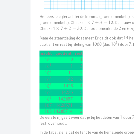
Het eerste cijfer achter de komma (groen omcirkeld) is 
groen omcirkeld). Check:
1
×
7
+
3
=
10
. De blauw 
Check:
4
×
7
+
2
=
30
. De rood omcirkelde
2
en
6
zi
Maar de staartdeling doet meer. Er geldt ook dat
14
het
3
quotiënt en rest bij deling van
1000
(dus
10
) door
7
.
macht
quotiënt
rest
0
0
1
10
1
1
3
10
2
14
2
10
3
142
6
10
4
1428
4
10
5
14285
5
10
6
142857
1
10
107
1428571
3
108
14285714
2
De eerste rij geeft weer dat je bij het delen van
1
door
rest overhoudt.
In de tabel zie je dat de lengte van de herhalende groep