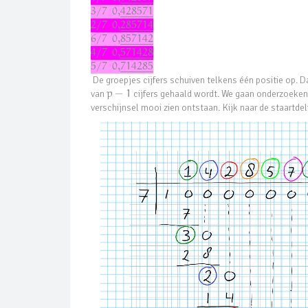
¯
¯
¯
¯
¯
¯
¯
¯
¯
¯
¯
¯
3
/
7
0
,
428571
¯
¯
¯
¯
¯
¯
¯
¯
¯
¯
¯
¯
2
/
7
0
,
285714
¯
¯
¯
¯
¯
¯
¯
¯
¯
¯
¯
¯
6
/
7
0
,
857142
¯
¯
¯
¯
¯
¯
¯
¯
¯
¯
¯
¯
4
/
7
0
,
571428
¯
¯
¯
¯
¯
¯
¯
¯
¯
¯
¯
¯
5
/
7
0
,
714285
¯
¯
¯
¯
¯
¯
¯
¯
¯
¯
¯
¯
De groepjes cijfers schuiven telkens één positie op. Da
van
p
−
1
cijfers gehaald wordt. We gaan onderzoeken 
verschijnsel mooi zien ontstaan. Kijk naar de staartde