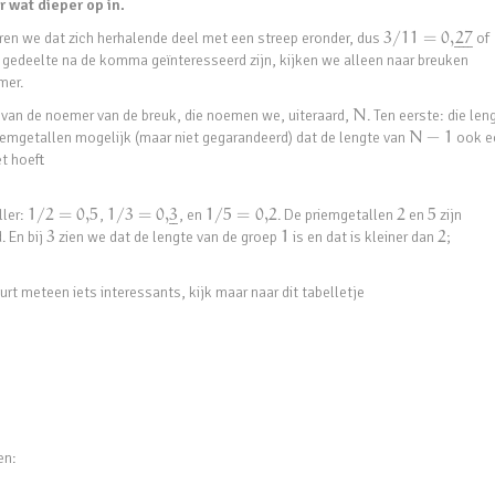
r wat dieper op in.
eren we dat zich herhalende deel met een streep eronder, dus
3
/
11
=
0
,
27
of
¯
¯
¯
¯
t gedeelte na de komma geïnteresseerd zijn, kijken we alleen naar breuken
emer.
f van de noemer van de breuk, die noemen we, uiteraard,
N
. Ten eerste: die len
 priemgetallen mogelijk (maar niet gegarandeerd) dat de lengte van
N
−
1
ook e
et hoeft
ller:
1
/
2
=
0
,
5
,
1
/
3
=
0
,
3
, en
1
/
5
=
0
,
2
. De priemgetallen
2
en
5
zijn
¯
¯
. En bij
3
zien we dat de lengte van de groep
1
is en dat is kleiner dan
2
;
eurt meteen iets interessants, kijk maar naar dit tabelletje
en: