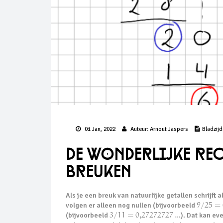
01 Jan, 2022
Auteur:
Arnout Jaspers
Bladzij
De wonderlijke re
breuken
Als je een breuk van natuurlijke getallen schrijft
volgen er alleen nog nullen (bijvoorbeeld
9
/
25
=
(bijvoorbeeld
3
/
11
=
0,272
72727
…
). Dat kan ev