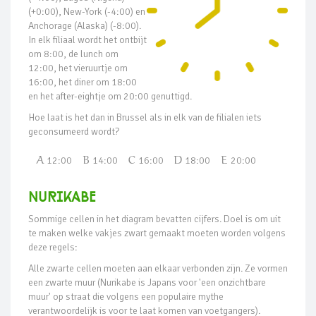
(+0:00), New-York (-4:00) en
Anchorage (Alaska) (-8:00).
In elk filiaal wordt het ontbijt
om 8:00, de lunch om
12:00, het vieruurtje om
16:00, het diner om 18:00
en het after-eightje om 20:00 genuttigd.
Hoe laat is het dan in Brussel als in elk van de filialen iets
geconsumeerd wordt?
A
12:00
B
14:00
C
16:00
D
18:00
E
20:00
Nurikabe
Sommige cellen in het diagram bevatten cijfers. Doel is om uit
te maken welke vakjes zwart gemaakt moeten worden volgens
deze regels:
Alle zwarte cellen moeten aan elkaar verbonden zijn. Ze vormen
een zwarte muur (Nurikabe is Japans voor 'een onzichtbare
muur' op straat die volgens een populaire mythe
verantwoordelijk is voor te laat komen van voetgangers).