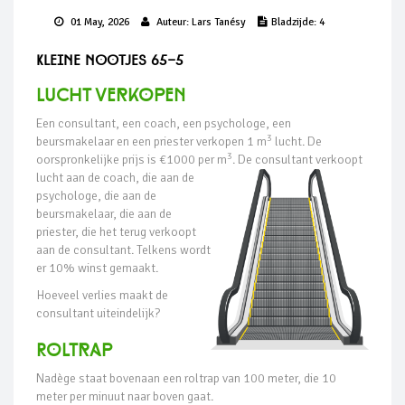
01 May, 2026
Auteur:
Lars Tanésy
Bladzijde:
4
Kleine nootjes 65-5
LuCht verkopen
Een consultant, een coach, een psychologe, een
3
beursmakelaar en een priester verkopen 1 m
lucht. De
3
oorspronkelijke prijs is €1000 per
m
. De consultant verkoopt
lucht aan de coach, die aan de
psychologe, die aan de
beursmakelaar, die aan de
priester, die het terug verkoopt
aan de consultant. Telkens wordt
er 10% winst gemaakt.
Hoeveel verlies maakt de
consultant uiteindelijk?
Roltrap
Nadège staat bovenaan een roltrap van 100 meter, die 10
meter per minuut naar boven gaat.