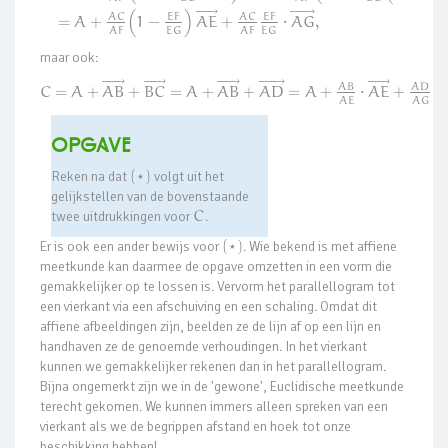












⃗










⃗
A
C
A
C
E
F
E
F
=
A
+
1
−
A
E
+
⋅
A
G
,
(
)
A
F
A
F
E
G
E
G
maar ook:










⃗













⃗











⃗











⃗












⃗
A
B
A
D
C
=
A
+
A
B
+
B
C
=
A
+
A
B
+
A
D
=
A
+
⋅
A
E
+
⋅
A
E
A
G
Opgave
Reken na dat
(
)
volgt uit het
⋆
gelijkstellen van de bovenstaande
twee uitdrukkingen voor
C
.
Er is ook een ander bewijs voor
(
)
. Wie bekend is met affiene
⋆
meetkunde kan daarmee de opgave omzetten in een vorm die
gemakkelijker op te lossen is. Vervorm het parallellogram tot
een vierkant via een afschuiving en een schaling. Omdat dit
affiene afbeeldingen zijn, beelden ze de lijn af op een lijn en
handhaven ze de genoemde verhoudingen. In het vierkant
kunnen we gemakkelijker rekenen dan in het parallellogram.
Bijna ongemerkt zijn we in de 'gewone', Euclidische meetkunde
terecht gekomen. We kunnen immers alleen spreken van een
vierkant als we de begrippen afstand en hoek tot onze
beschikking hebben!