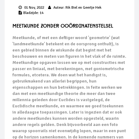
01 Nov, 2022
Auteur:
Rik Biel en Geertje Hek
Bladzijde:
14
Meetkunde zonder coördinatenstelsel
Meetkunde, of met een deftiger woord 'geometrie' (wat
'landmeetkunde' betekent en de oorsprong onthult), is
een gebied binnen de wiskunde dat begint met het
beschouwen en meten van figuren in het vlak of de ruimte.
Meetkundige opgaven lossen we op met constructies met
passer en liniaal, met berekeningen, met goniometrische
formules, etcetera. We doen wat het handigst is,
gebruikmakend van allerlei begrippen, hun
eigenschappen en hun betrekkingen. In feite werken we
dan met een meetkundige theorie die meer dan twee
millennia geleden door Euclides is vastgelegd, de
Euclidische meetkunde, en waarmee we goed toekunnen
in alledaagse toepassingen. Later is ingezien dat er ook
andere meetkundes kunnen worden opgesteld, waarin
andere regels gelden. Denk bijvoorbeeld aan een foto
waarop spoorrails niet evenwijdig lopen, maar in een punt
op de horizon samenkomen. In de komende nummers van