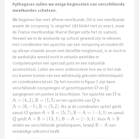
Pythagoras zullen we enige beginselen van verschillende
meetkundes schetsen.
We beginnen hier met affiene meetkunde. Dit is een meetkunde
waarin de oorsprong 'is vergeten' (dit klinkt niet zo exact, maar
de Franse meetkundige Marcel Berger vatte het zo samen).
Hoewel we in de wiskunde op school gewend zijn te rekenen
met coördinaten ten opzichte van een oorsprong en loodrecht
op elkaar staande assen met dezelfde lengtemaat, is er noch in
de werkelijke wereld noch in virtuele werelden in
computerspelen een speciaal punt en een natuurlijk
assenstelsel. Laten we eens onderzoeken hoe we in het vlak
los kunnen komen van een willekeurig gekozen referentiepunt
en coördinatenstelsel. Op het rooster in figuur 1 zijn twee
verschillende oorsprongen of gezichtspunten
O
en
Q
aangegeven om punten te beschrijven. Ten opzichte van
O
is
A
=
(
4
,
2
)
,
B
=
(
1
,
5
)
en ten opzichte van
Q
is
A
=
(
8
,
−
1
)
,
B
=
(
5
,
2
)
. Als je de coördinaten optelt geldt
vanuit
O
gezien
A
+
B
=
(
5
,
7
)
,
B
−
A
=
(
−
3
,
3
)
en vanuit
Q
geldt
A
+
B
=
(
13
,
1
)
,
B
−
A
=
(
−
3
,
3
)
. Voor
A
+
B
vinden we verschillende getallenparen, terwijl
B
−
A
een
eenduidige uitkomst heeft.