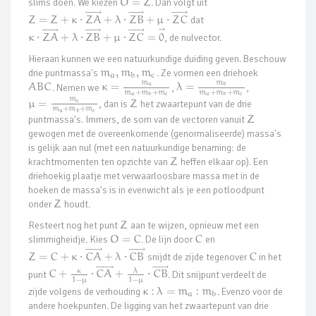
slims doen. We kiezen
O
=
Z
. Dan volgt uit










⃗











⃗










⃗
Z
=
Z
+
κ
⋅
Z
A
+
λ
⋅
Z
B
+
μ
⋅
Z
C
dat

⃗










⃗











⃗










⃗
κ
⋅
Z
A
+
λ
⋅
Z
B
+
μ
⋅
Z
C
=
0
, de nulvector.
Hieraan kunnen we een natuurkundige duiding geven. Beschouw
drie puntmassa's
m
,
m
,
m
. Ze vormen een driehoek
a
b
c
m
m
A
B
C
. Nemen we
κ
=
,
λ
=
,
a
b
m
+
m
+
m
m
+
m
+
m
a
b
c
a
b
c
m
μ
=
, dan is
Z
het zwaartepunt van de drie
c
m
+
m
+
m
a
b
c
puntmassa's. Immers, de som van de vectoren vanuit
Z
gewogen met de overeenkomende (genormaliseerde) massa's
is gelijk aan nul (met een natuurkundige benaming: de
krachtmomenten ten opzichte van
Z
heffen elkaar op). Een
driehoekig plaatje met verwaarloosbare massa met in de
hoeken de massa's is in evenwicht als je een potloodpunt
onder
Z
houdt.
Resteert nog het punt
Z
aan te wijzen, opnieuw met een
slimmigheidje. Kies
O
=
C
. De lijn door
C
en











⃗










⃗
Z
=
C
+
κ
⋅
C
A
+
λ
⋅
C
B
snijdt de zijde tegenover
C
in het











⃗










⃗
λ
κ
punt
C
+
⋅
C
A
+
⋅
C
B
. Dit snijpunt verdeelt de
1
−
μ
1
−
μ
zijde volgens de verhouding
κ
:
λ
=
m
:
m
. Evenzo voor de
a
b
andere hoekpunten. De ligging van het zwaartepunt van drie