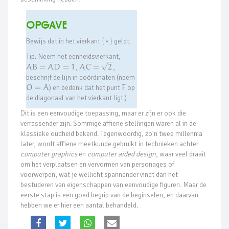
Opgave
Bewijs dat in het vierkant
(
)
geldt.
⋆
Tip: Neem het eenheidsvierkant,
−
−
A
B
=
A
D
=
1
,
A
C
=
2
,
√
beschrijf de lijn in coördinaten (neem
O
=
A
) en bedenk dat het punt
F
op
de diagonaal van het vierkant ligt.)
Dit is een eenvoudige toepassing, maar er zijn er ook die
verrassender zijn. Sommige affiene stellingen waren al in de
klassieke oudheid bekend. Tegenwoordig, zo'n twee millennia
later, wordt affiene meetkunde gebruikt in technieken achter
computer graphics
en
computer aided design
, waar veel draait
om het verplaatsen en vervormen van personages of
voorwerpen, wat je wellicht spannender vindt dan het
bestuderen van eigenschappen van eenvoudige figuren. Maar de
eerste stap is een goed begrip van de beginselen, en daarvan
hebben we er hier een aantal behandeld.