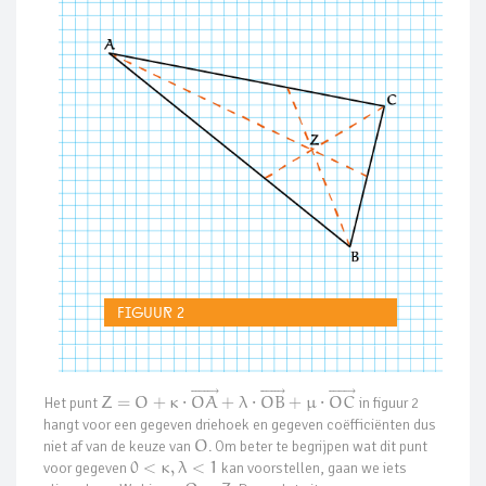
Figuur 2












⃗











⃗











⃗
Het punt
Z
=
O
+
κ
⋅
O
A
+
λ
⋅
O
B
+
μ
⋅
O
C
in figuur 2
hangt voor een gegeven driehoek en gegeven coëfficiënten dus
niet af van de keuze van
O
. Om beter te begrijpen wat dit punt
voor gegeven
0
<
κ
,
λ
<
1
kan voorstellen, gaan we iets