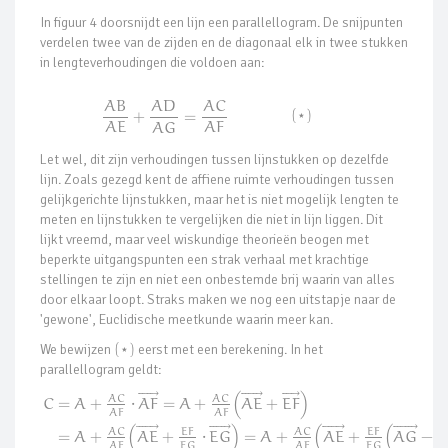
In figuur 4 doorsnijdt een lijn een parallellogram. De snijpunten
verdelen twee van de zijden en de diagonaal elk in twee stukken
in lengteverhoudingen die voldoen aan:
A
B
A
D
A
C
(
)
⋆
+
=
A
E
A
F
A
G
Let wel, dit zijn verhoudingen tussen lijnstukken op dezelfde
lijn. Zoals gezegd kent de affiene ruimte verhoudingen tussen
gelijkgerichte lijnstukken, maar het is niet mogelijk lengten te
meten en lijnstukken te vergelijken die niet in lijn liggen. Dit
lijkt vreemd, maar veel wiskundige theorieën beogen met
beperkte uitgangspunten een strak verhaal met krachtige
stellingen te zijn en niet een onbestemde brij waarin van alles
door elkaar loopt. Straks maken we nog een uitstapje naar de
'gewone', Euclidische meetkunde waarin meer kan.
We bewijzen
(
)
eerst met een berekening. In het
⋆
parallellogram geldt:









⃗







⃗










⃗
A
C
A
C
C
=
A
+
⋅
A
F
=
A
+
A
E
+
E
F
(
)
A
F
A
F










⃗












⃗










⃗










⃗







A
C
A
C
E
F
E
F
=
A
+
A
E
+
⋅
E
G
=
A
+
A
E
+
A
G
−
(
)
(
(
A
F
A
F
E
G
E
G