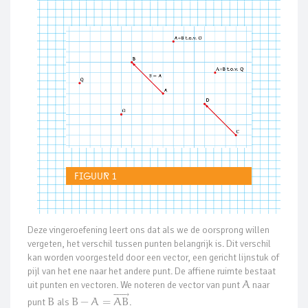
Figuur 1
Deze vingeroefening leert ons dat als we de oorsprong willen
vergeten, het verschil tussen punten belangrijk is. Dit verschil
kan worden voorgesteld door een vector, een gericht lijnstuk of
pijl van het ene naar het andere punt. De affiene ruimte bestaat
uit punten en vectoren. We noteren de vector van punt
A
naar











⃗
punt
B
als
B
−
A
=
A
B
.