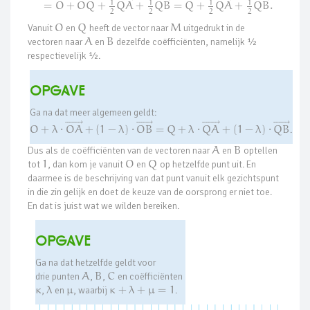













⃗












⃗











⃗












⃗











⃗
1
1
1
1
=
O
+
O
Q
+
Q
A
+
Q
B
=
Q
+
Q
A
+
Q
B
.
2
2
2
2
Vanuit
O
en
Q
heeft de vector naar
M
uitgedrukt in de
vectoren naar
A
en
B
dezelfde coëfficiënten, namelijk ½
respectievelijk ½.
Opgave
Ga na dat meer algemeen geldt:












⃗











⃗












⃗











⃗
O
+
λ
⋅
O
A
+
(
1
−
λ
)
⋅
O
B
=
Q
+
λ
⋅
Q
A
+
(
1
−
λ
)
⋅
Q
B
.
Dus als de coëfficiënten van de vectoren naar
A
en
B
optellen
tot
1
, dan kom je vanuit
O
en
Q
op hetzelfde punt uit. En
daarmee is de beschrijving van dat punt vanuit elk gezichtspunt
in die zin gelijk en doet de keuze van de oorsprong er niet toe.
En dat is juist wat we wilden bereiken.
Opgave
Ga na dat hetzelfde geldt voor
drie punten
A
,
B
,
C
en coëfficiënten
κ
,
λ
en
μ
, waarbij
κ
+
λ
+
μ
=
1
.