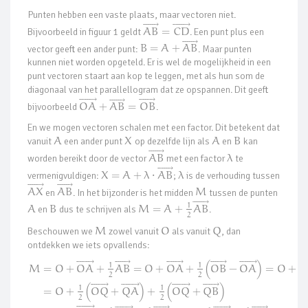
Punten hebben een vaste plaats, maar vectoren niet.












⃗











⃗
Bijvoorbeeld in figuur 1 geldt
A
B
=
C
D
. Een punt plus een











⃗
vector geeft een ander punt:
B
=
A
+
A
B
. Maar punten
kunnen niet worden opgeteld. Er is wel de mogelijkheid in een
punt vectoren staart aan kop te leggen, met als hun som de
diagonaal van het parallellogram dat ze opspannen. Dit geeft












⃗











⃗











⃗
bijvoorbeeld
O
A
+
A
B
=
O
B
.
En we mogen vectoren schalen met een factor. Dit betekent dat
vanuit
A
een ander punt
X
op dezelfde lijn als
A
en
B
kan











⃗
worden bereikt door de vector
A
B
met een factor
λ
te











⃗
vermenigvuldigen:
X
=
A
+
λ
⋅
A
B
;
λ
is de verhouding tussen











⃗











⃗
A
X
en
A
B
. In het bijzonder is het midden
M
tussen de punten











⃗
1
A
en
B
dus te schrijven als
M
=
A
+
A
B
.
2
Beschouwen we
M
zowel vanuit
O
als vanuit
Q
, dan
ontdekken we iets opvallends:












⃗












⃗











⃗












⃗












⃗
1
1
1
M
=
O
+
O
A
+
A
B
=
O
+
O
A
+
O
B
−
O
A
=
O
+
(
)
2
2
2













⃗













⃗












⃗











⃗
1
1
=
O
+
O
Q
+
Q
A
+
O
Q
+
Q
B
(
)
(
)
2
2