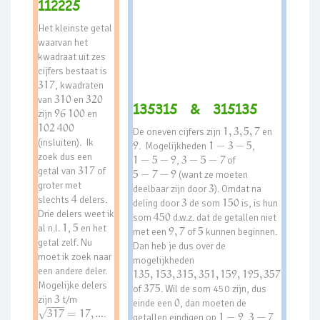
112225
Het kleinste getal
waarvan het
kwadraat uit zes
cijfers bestaat is
317
, kwadraten
van
310
en
320
135315 & 315135
zijn
96
100
en
102
400
De oneven cijfers zijn
1
,
3
,
5
,
7
en
(insluiten). Ik
9
. Mogelijkheden
1
−
3
−
5
,
zoek dus een
1
−
5
−
9
,
3
−
5
−
7
of
getal van
317
of
5
−
7
−
9
(want ze moeten
groter met
deelbaar zijn door
3
). Omdat na
slechts
4
delers.
deling door
3
de som
150
is, is hun
Drie delers weet ik
som
450
d.w.z. dat de getallen niet
al n.l.
1
,
5
en het
met een
9
,
7
of
5
kunnen beginnen.
getal zelf. Nu
Dan heb je dus over de
moet ik zoek naar
mogelijkheden
een andere deler.
135
,
153
,
315
,
351
,
159
,
195
,
357
Mogelijke delers
of
375
. Wil de som 450 zijn, dus
zijn
3
t/m
einde een
0
, dan moeten de
−
−
−
317
=
17
,
…
.
√
getallen eindigen op
1
−
9
,
3
−
7