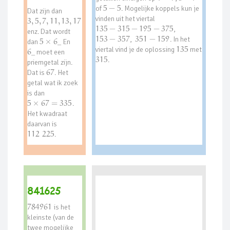
of
5
−
5
. Mogelijke koppels kun je
Dat zijn dan
vinden uit het viertal
3
,
5
,
7
,
11
,
13
,
17
135
−
315
−
195
−
375
,
enz. Dat wordt
153
−
357
,
351
−
159
. In het
dan
5
×
6
_
En
viertal vind je de oplossing
135
met
6
_
moet een
315
.
priemgetal zijn.
Dat is
67
. Het
getal wat ik zoek
is dan
5
×
67
=
335
.
Het kwadraat
daarvan is
112
225
.
841625
784961
is het
kleinste (van de
twee mogelijke