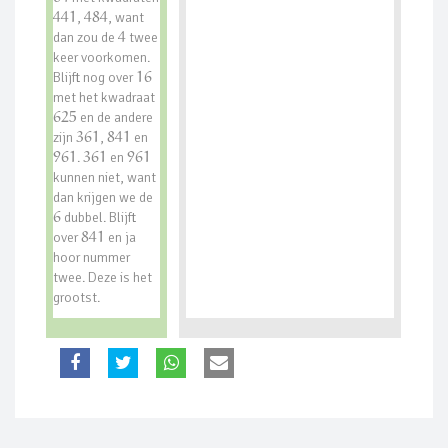
441
,
484
, want
dan zou de
4
twee
keer voorkomen.
Blijft nog over
16
met het kwadraat
625
en de andere
zijn
361
,
841
en
961
.
361
en
961
kunnen niet, want
dan krijgen we de
6
dubbel. Blijft
over
841
en ja
hoor nummer
twee. Deze is het
grootst.