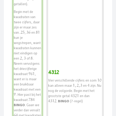
getallen).
Begin met de
kwadraten van
twee cijfers, daar
zijn er maar zes
van.
25
,
36
en
81
kun je
wegstrepen, want
kwadraten kunnen
niet eindigen op
een
2
,
3
of
8
.
Neem vervolgens
het driecijferige
4312
kwadraat
961
,
want er is maar
Vier verschillende cijfers en som
10
een bruikbaar
kan alleen maar
1
,
2
,
3
en
4
zijn. Nu
kwadraat met een
nog de volgorde. Begin met het
9
. Hier past bij het
grootste getal
4321
en dan
kwadraat
784
4312
.
BINGO
(7-regel)
BINGO
. Gaan we
verder dan vervalt
64
met kwadraten