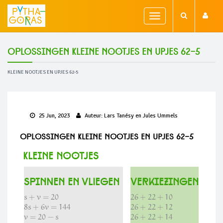
Toggle
navigation
Oplossingen Kleine nootjes en UPjes 62-5
KLEINE NOOTJES EN UPJES 62-5
25 Jun, 2023
Auteur:
Lars Tanésy en Jules Ummels
Oplossingen Kleine nootjes en UPjes 62-5
Kleine nootjes
SpinNen en vlIegen
verkiezingen
s
+
v
=
20
26
+
22
+
10
8
s
+
6
v
=
144
26
+
22
+
12
v
=
20
−
s
26
+
22
+
14