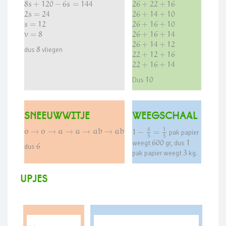
8
s
+
120
−
6
s
=
144
26
+
22
+
16
2
s
=
24
26
+
14
+
10
s
=
12
26
+
16
+
10
v
=
8
26
+
16
+
14
26
+
14
+
12
dus
8
vliegen
22
+
12
+
16
22
+
16
+
14
Dus
10
SneEuwWitje
weEgsChAal
4
1
o
→
o
→
a
→
a
→
a
b
→
a
b
1
−
=
pak papier
5
5
weegt
600
gr, dus
1
dus
6
pak papier weegt
3
kg.
UP
jes