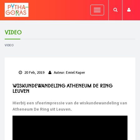
Toggle
navigation
Video
VIDEO
20 Feb, 2019
Auteur:
Emiel Kaper
Wiskundewandeling Atheneum De Ring
Leuven
Hierbij een sfeerimpressie van de wiskundewandeling van
Atheneum De Ring uit Leuven.