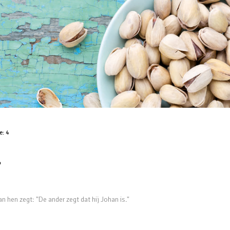
de:
4
1
an hen zegt: "De ander zegt dat hij Johan is."