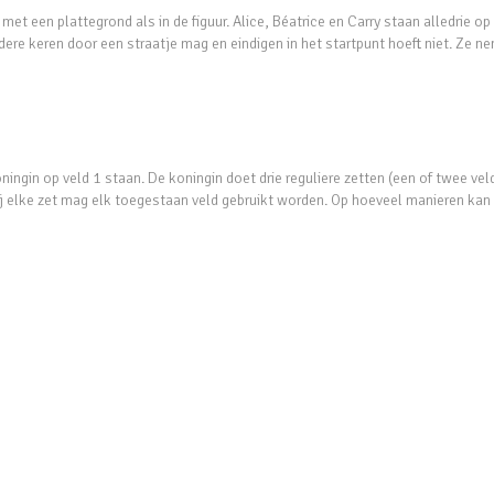
 met een plattegrond als in de figuur. Alice, Béatrice en Carry staan alledrie op
dere keren door een straatje mag en eindigen in het startpunt hoeft niet. Ze n
ningin op veld 1 staan. De koningin doet drie reguliere zetten (een of twee ve
 Bij elke zet mag elk toegestaan veld gebruikt worden. Op hoeveel manieren kan