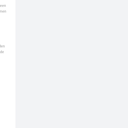
 een
emen
lden
 de