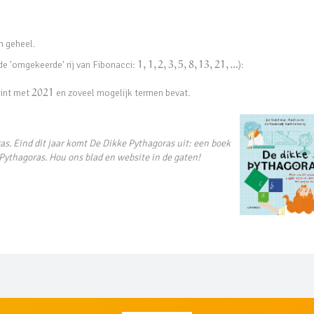
en geheel.
de 'omgekeerde' rij van Fibonacci:
1
,
1
,
2
,
3
,
5
,
8
,
13
,
21
,
…
):
gint met
2021
en zoveel mogelijk termen bevat.
as. Eind dit jaar komt De Dikke Pythagoras uit: een boek
 Pythagoras. Hou ons blad en website in de gaten!