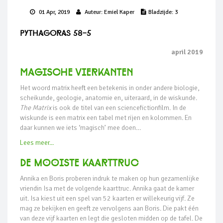
01 Apr, 2019
Auteur:
Emiel Kaper
Bladzijde:
3
Pythagoras 58-5
april 2019
Magische vierkanten
Het woord matrix heeft een betekenis in onder andere biologie,
scheikunde, geologie, anatomie en, uiteraard, in de wiskunde.
The Matrix
is ook de titel van een sciencefictionfilm. In de
wiskunde is een matrix een tabel met rijen en kolommen. En
daar kunnen we iets ‘magisch’ mee doen…
Lees meer...
De mooiste kaarttruc
Annika en Boris proberen indruk te maken op hun gezamenlijke
vriendin Isa met de volgende kaarttruc. Annika gaat de kamer
uit. Isa kiest uit een spel van 52 kaarten er willekeurig vijf. Ze
mag ze bekijken en geeft ze vervolgens aan Boris. Die pakt één
van deze vijf kaarten en legt die gesloten midden op de tafel. De