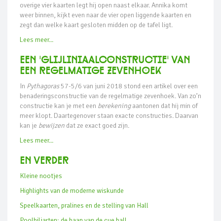
overige vier kaarten legt hij open naast elkaar. Annika komt
weer binnen, kijkt even naar de vier open liggende kaarten en
zegt dan welke kaart gesloten midden op de tafel ligt.
Lees meer...
Een 'glijliniaalconstructie' van
een regelmatige zevenhoek
In
Pythagoras
57-5/6 van juni 2018 stond een artikel over een
benaderingsconstructie van de regelmatige zevenhoek. Van zo’n
constructie kan je met een
berekening
aantonen dat hij min of
meer klopt. Daartegenover staan exacte constructies. Daarvan
kan je
bewijzen
dat ze exact goed zijn.
Lees meer...
En verder
Kleine nootjes
Highlights van de moderne wiskunde
Speelkaarten, pralines en de stelling van Hall
Poolbiljarten: de baan van de cue ball