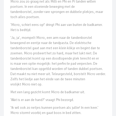
Micro zou zo graag net als Milli en Phi en Pi tanden willen
poetsen. In een vloeiende beweging met de
tandenborstel, zonder rare sprongen en dubbele plekjes, maar
toch alles poetsen.
'Micro, schiet eens op!' dringt Phi aan van buiten de badkamer.
Het is bedtijd.
'Ja, ja', mompelt Micro, een arm naar de tandenborstel
bewegend en eentje naar de tandpasta. De elektrische
tandenborstel gaat aan met een klein klikje en begint dan te
zoemen. Micro probeert het zo hard, maar het lukt niet. De
tandenborstel komt op een doodlopende plek terecht en er
is maar een optie mogelijk: het perfecte pad verpesten. De
tandenborstel kan opgetild worden of tanden dubbel poetsen.
Dat maakt nu niet meer uit. Teleurgesteld, borstelt Micro verder.
Zelfs het liedje aan het einde van de twee minuten
vrolijkt Micro niet op.
Met een lang gezicht komt Micro de badkamer uit.
'Wat is er aan de hand?' vraagt Phi bezorgd.
'Ik wil ook zo netjes kunnen poetsen als jullie! In een keer.'
Micro stormt voorbij en gaat boos in bed zitten.