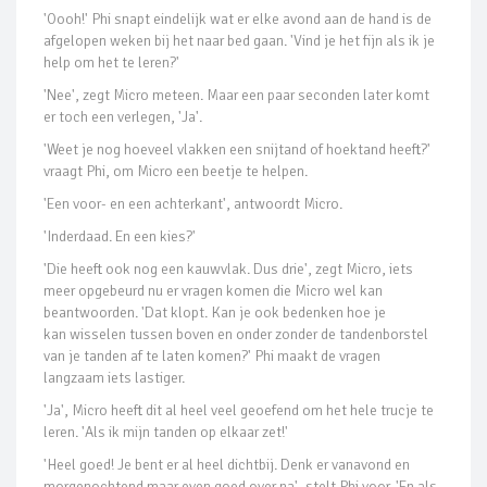
'Oooh!' Phi snapt eindelijk wat er elke avond aan de hand is de
afgelopen weken bij het naar bed gaan. 'Vind je het fijn als ik je
help om het te leren?'
'Nee', zegt Micro meteen. Maar een paar seconden later komt
er toch een verlegen, 'Ja'.
'Weet je nog hoeveel vlakken een snijtand of hoektand heeft?'
vraagt Phi, om Micro een beetje te helpen.
'Een voor- en een achterkant', antwoordt Micro.
'Inderdaad. En een kies?'
'Die heeft ook nog een kauwvlak. Dus drie', zegt Micro, iets
meer opgebeurd nu er vragen komen die Micro wel kan
beantwoorden. 'Dat klopt. Kan je ook bedenken hoe je
kan wisselen tussen boven en onder zonder de tandenborstel
van je tanden af te laten komen?' Phi maakt de vragen
langzaam iets lastiger.
'Ja', Micro heeft dit al heel veel geoefend om het hele trucje te
leren. 'Als ik mijn tanden op elkaar zet!'
'Heel goed! Je bent er al heel dichtbij. Denk er vanavond en
morgenochtend maar even goed over na', stelt Phi voor. 'En als