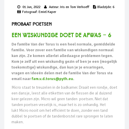
01 Jun, 2022
Auteur:
Iris en Tom Verhoeff
Bladzijde:
6
Fotograaf:
Emiel Kaper
Probaat poetsen
Een wiskundige doet de afwas - 6
De familie Van der Torus is een heel normale, gemiddelde
familie. Voor zover een familie van wiskundigen normaal
kan zijn. Ze komen allerlei alledaagse problemen tegen.
Kom je zelf uit een wiskundig gezin of ben je een (mogelijk
toekomstige) wiskundige, dan kun je je ervaringen,
vragen en ideeën delen met de familie Van der Torus via
email naar
fam.v.d.torus@pyth.eu
.
Micro staat te treuzelen in de badkamer. Draait een rondje, doet
een dansje, leest alle etiketten van de flessen die al duizend
keer gelezen zijn. Micro wil geen tanden poetsen. Niet dat
tanden poetsen vreselijk is, maar het is zo onhandig. Het
lukt Micro nooit om het efficiënt te doen, zonder een tand
dubbel te poetsen of de tandenborstel rare sprongen te laten
maken.