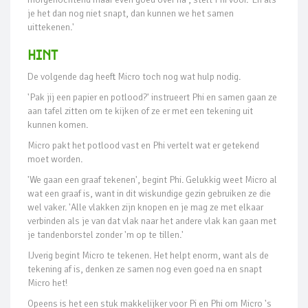
je het dan nog niet snapt, dan kunnen we het samen
uittekenen.'
Hint
De volgende dag heeft Micro toch nog wat hulp nodig.
'Pak jij een papier en potlood?' instrueert Phi en samen gaan ze
aan tafel zitten om te kijken of ze er met een tekening uit
kunnen komen.
Micro pakt het potlood vast en Phi vertelt wat er getekend
moet worden.
'We gaan een graaf tekenen', begint Phi. Gelukkig weet Micro al
wat een graaf is, want in dit wiskundige gezin gebruiken ze die
wel vaker. 'Alle vlakken zijn knopen en je mag ze met elkaar
verbinden als je van dat vlak naar het andere vlak kan gaan met
je tandenborstel zonder 'm op te tillen.'
IJverig begint Micro te tekenen. Het helpt enorm, want als de
tekening af is, denken ze samen nog even goed na en snapt
Micro het!
Opeens is het een stuk makkelijker voor Pi en Phi om Micro 's