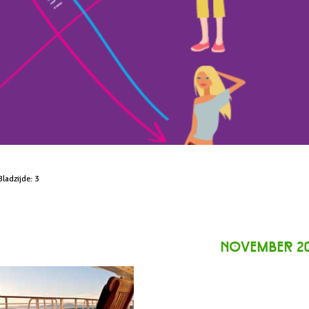
Bladzijde:
3
november 20