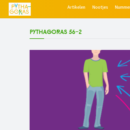
Artikelen
Nootjes
Numme
Pythagoras 56-2