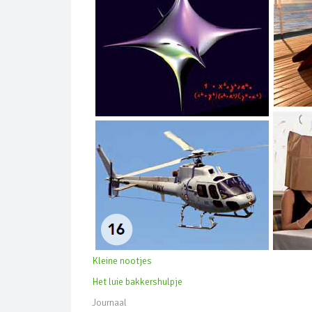
Kleine nootjes
Het luie bakkershulpje
Journaal