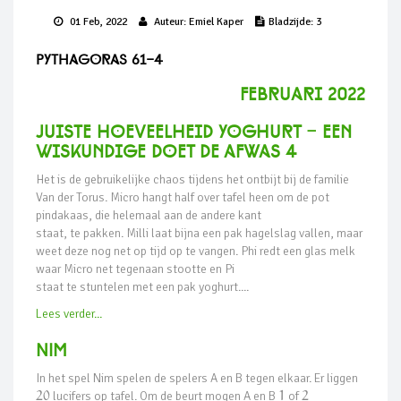
01 Feb, 2022
Auteur:
Emiel Kaper
Bladzijde:
3
Pythagoras 61-4
februari 2022
juiste hoevEelheid yoghurt - een
Wiskundige doeT de afwas 4
Het is de gebruikelijke chaos tijdens het ontbijt bij de familie
Van der Torus. Micro hangt half over tafel heen om de pot
pindakaas, die helemaal aan de andere kant
staat, te pakken. Milli laat bijna een pak hagelslag vallen, maar
weet deze nog net op tijd op te vangen. Phi redt een glas melk
waar Micro net tegenaan stootte en Pi
staat te stuntelen met een pak yoghurt....
Lees verder...
NIM
In het spel Nim spelen de spelers A en B tegen elkaar. Er liggen
20
lucifers op tafel. Om de beurt mogen A en B
1
of
2